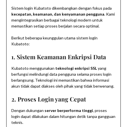
Sistem login Kubatoto dikembangkan dengan fokus pada
kecepatan, keamanan, dan kenyamanan pengguna
. Kami
mengintegrasikan berbagai teknologi modern untuk
memastikan setiap proses berjalan secara optimal.
Berikut beberapa keunggulan utama sistem login
Kubatoto:
1. Sistem Keamanan Enkripsi Data
Kubatoto menggunakan
teknologi enkripsi SSL
yang
berfungsi melindungi data pengguna selama proses login
berlangsung. Teknologi ini memastikan bahwa informasi
akun tidak dapat diakses oleh pihak yang tidak berwenang.
2. Proses Login yang Cepat
Dengan dukungan
server berperforma tinggi
, proses
login dapat dilakukan dalam hitungan detik tanpa gangguan
teknis.