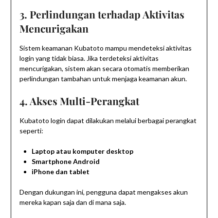
3. Perlindungan terhadap Aktivitas
Mencurigakan
Sistem keamanan Kubatoto mampu mendeteksi aktivitas
login yang tidak biasa. Jika terdeteksi aktivitas
mencurigakan, sistem akan secara otomatis memberikan
perlindungan tambahan untuk menjaga keamanan akun.
4. Akses Multi-Perangkat
Kubatoto login dapat dilakukan melalui berbagai perangkat
seperti:
Laptop atau komputer desktop
Smartphone Android
iPhone dan tablet
Dengan dukungan ini, pengguna dapat mengakses akun
mereka kapan saja dan di mana saja.