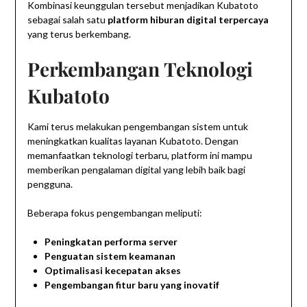
Kombinasi keunggulan tersebut menjadikan Kubatoto
sebagai salah satu
platform hiburan digital terpercaya
yang terus berkembang.
Perkembangan Teknologi
Kubatoto
Kami terus melakukan pengembangan sistem untuk
meningkatkan kualitas layanan Kubatoto. Dengan
memanfaatkan teknologi terbaru, platform ini mampu
memberikan pengalaman digital yang lebih baik bagi
pengguna.
Beberapa fokus pengembangan meliputi:
Peningkatan performa server
Penguatan sistem keamanan
Optimalisasi kecepatan akses
Pengembangan fitur baru yang inovatif