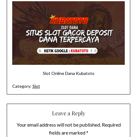
Slot Online Dana Kubatoto
Category:
Slot
Leave a Reply
Your email address will not be published.
Required
fields are marked
*