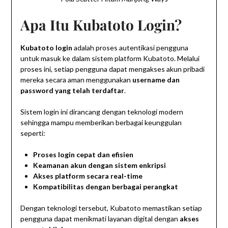
Apa Itu Kubatoto Login?
Kubatoto login
adalah proses autentikasi pengguna
untuk masuk ke dalam sistem platform Kubatoto. Melalui
proses ini, setiap pengguna dapat mengakses akun pribadi
mereka secara aman menggunakan
username dan
password yang telah terdaftar
.
Sistem login ini dirancang dengan teknologi modern
sehingga mampu memberikan berbagai keunggulan
seperti:
Proses login cepat dan efisien
Keamanan akun dengan sistem enkripsi
Akses platform secara real-time
Kompatibilitas dengan berbagai perangkat
Dengan teknologi tersebut, Kubatoto memastikan setiap
pengguna dapat menikmati layanan digital dengan
akses